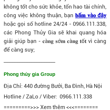
không tốt cho sức khỏe, tổn hao tài chính,
công việc không thuận, bạn
𝐛ấ𝐦 𝐯à𝐨 đâ𝐲
hoặc gọi số hotline 24/24 - 0966.111.338,
các Phong Thủy Gia sẽ khai quang hóa
giải giúp bạn - 𝐜à𝐧𝐠 𝐬ớ𝐦 𝐜à𝐧𝐠 𝐭ố𝐭 vì càng
để càng suy;
_____________________
Phong thủy gia Group
Địa Chỉ: 440 đường Bưởi, Ba Đình, Hà Nội
Hotline / ZaLo / Viber: 0966.111.338
=========>>> Xem thêm <<<========