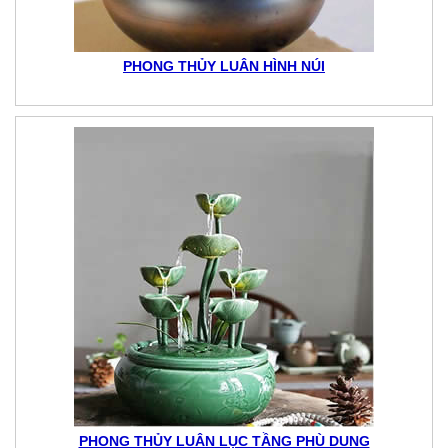
PHONG THỦY LUÂN HÌNH NÚI
PHONG THỦY LUÂN LỤC TẦNG PHÙ DUNG