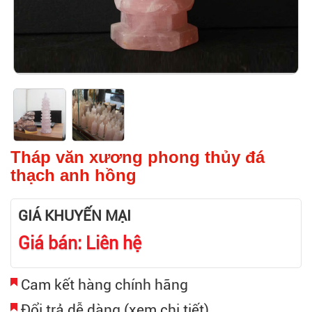
Tháp văn xương phong thủy đá
thạch anh hồng
GIÁ KHUYẾN MẠI
Giá bán: Liên hệ
Cam kết hàng chính hãng
Đổi trả dễ dàng (xem chi tiết)