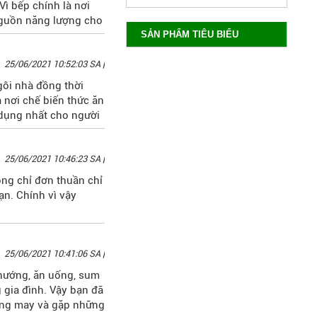
ì bếp chính là nơi
nguồn năng lượng cho
ặt bếp thì đặt như thế
SẢN PHẨM TIÊU BIỂU
25/06/2021 10:52:03 SA
|
ngôi nhà đồng thời
à nơi chế biến thức ăn
 dụng nhất cho người
25/06/2021 10:46:23 SA
|
ng chỉ đơn thuần chỉ
ạn. Chính vì vậy
25/06/2021 10:41:06 SA
|
 nướng, ăn uống, sum
 gia đình. Vậy bạn đã
hông may và gặp những