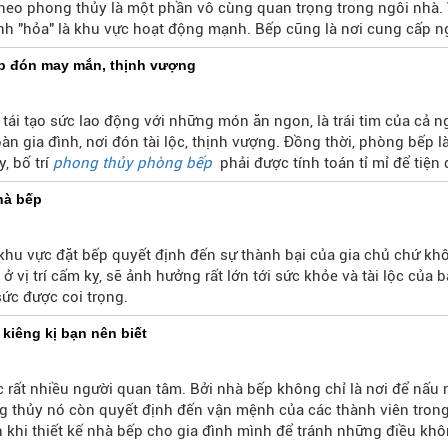
theo phong thủy là một phần vô cùng quan trọng trong ngôi nhà. V
h "hỏa" là khu vực hoạt động mạnh. Bếp cũng là nơi cung cấp 
ình. Là nơi sum họp của cả nhà sau một lao động vất vả. Nên khi đ
p đón may mắn, thịnh vượng
 nhà bếp
.
i tái tạo sức lao động với những món ăn ngon, là trái tim của cả 
àn gia đình, nơi đón tài lộc, thịnh vượng. Đồng thời, phòng bếp l
, bố trí
phong thủy phòng bếp
phải được tính toán tỉ mỉ để tiện
hà bếp
hu vực đặt bếp quyết định đến sự thành bại của gia chủ chứ khô
 vị trí cấm kỵ, sẽ ảnh hưởng rất lớn tới sức khỏe và tài lộc của b
ức được coi trọng.
kiêng kị bạn nên biết
rất nhiều người quan tâm. Bởi nhà bếp không chỉ là nơi để nấu
g thủy nó còn quyết định đến vận mệnh của các thành viên trong
 khi thiết kế nhà bếp cho gia đình mình để tránh những điều k