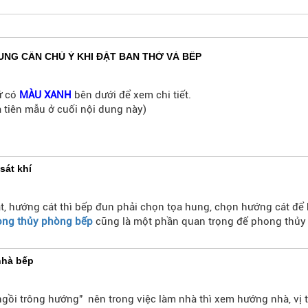
UNG CẦN CHÚ Ý KHI ĐẶT BAN THỜ VÀ BẾP
ữ có
MÀU XANH
bên dưới để xem chi tiết.
a tiên mẫu ở cuối nội dung này)
sát khí
 cát, hướng cát thì bếp đun phải chọn tọa hung, chọn hướng cát để
ng thủy phòng bếp
cũng là một phần quan trọng để phong thủy 
nhà bếp
ngồi trông hướng" nên trong việc làm nhà thì xem hướng nhà, vị 