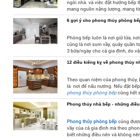
ngôi nhà. và việc đặt hướng bếp 
mang nguồn năng lượng, mang tín
tất cả các thành viên trong gia đ
6 gợi ý cho phong thủy phòng bế
nào cho hợp lí và hợp
phong thủy
Phòng bếp luôn là nơi giữ lửa, nơ
cũng là nơi sum vầy, quây quần to
3 bữa/ngày cho cả gia đình, do vậy
nội trợ gia đình.
12 điều kiêng kỵ về phong thủy n
Theo quan niệm của phong thủy, k
là nơi để nấu nướng. Nếu đặt bếp ở
phong thủy phòng bếp
cũng hết s
Phong thủy nhà bếp - những điều 
Phong thủy phòng bếp
cũng được 
vầy của cả gia đình mà theo phon
biết những điều nên và không nên