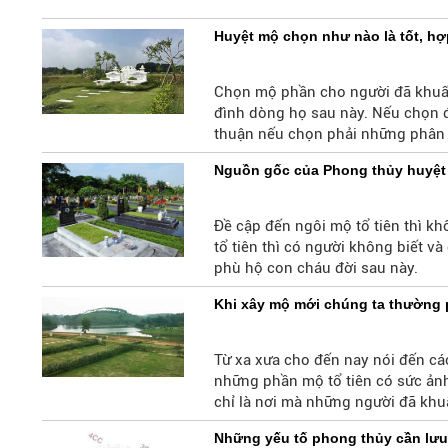
Huyệt mộ chọn như nào là tốt, h
Chọn mộ phần cho người đã khuất
đình dòng họ sau này. Nếu chọn đ
thuận nếu chọn phải những phân đ
Nguồn gốc của Phong thủy huyệt
Đề cập đến ngôi mộ tổ tiên thì kh
tổ tiên thì có người không biết v
phù hộ con cháu đời sau này.
Khi xây mộ mới chúng ta thường 
Từ xa xưa cho đến nay nói đến các
những phần mộ tổ tiên có sức ảnh
chỉ là nơi mà những người đã khuấ
các bậc cha ông. Nên tất cả nhữn
Những yếu tố phong thủy cần lưu 
xây mộ mới cho những người đã k