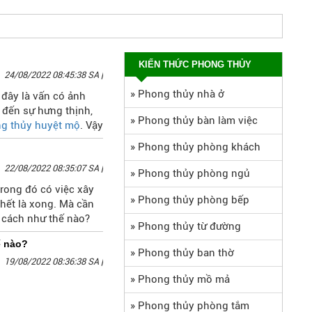
KIẾN THỨC PHONG THỦY
24/08/2022 08:45:38 SA
|
»
Phong thủy nhà ở
 đây là vấn có ảnh
 đến sự hưng thịnh,
»
Phong thủy bàn làm việc
g thủy huyệt mộ
. Vậy
 dưới đây của chúng
»
Phong thủy phòng khách
22/08/2022 08:35:07 SA
|
»
Phong thủy phòng ngủ
rong đó có việc xây
»
Phong thủy phòng bếp
chết là xong. Mà cần
 cách như thế nào?
»
Phong thủy từ đường
ế nào?
»
Phong thủy ban thờ
19/08/2022 08:36:38 SA
|
»
Phong thủy mồ mả
»
Phong thủy phòng tắm