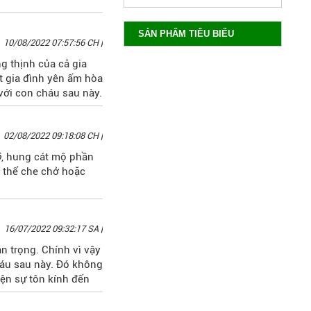
SẢN PHẨM TIÊU BIỂU
10/08/2022 07:57:56 CH
|
g thịnh của cả gia
t gia đình yên ấm hòa
với con cháu sau này.
02/08/2022 09:18:08 CH
|
ộ
, hung cát mộ phần
ó thể che chở hoặc
16/07/2022 09:32:17 SA
|
n trọng. Chính vì vậy
háu sau này. Đó không
iện sự tôn kính đến
ng được xem nhẹ. Khi
g những vấn đề gì?