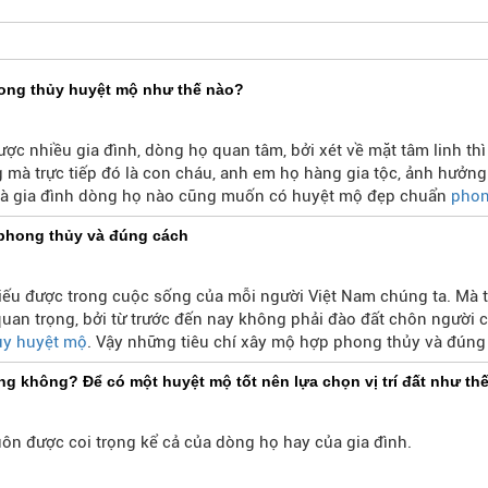
ong thủy huyệt mộ như thế nào?
c nhiều gia đình, dòng họ quan tâm, bởi xét về mặt tâm linh thì
à trực tiếp đó là con cháu, anh em họ hàng gia tộc, ảnh hưởng
mà gia đình dòng họ nào cũng muốn có huyệt mộ đẹp chuẩn
phon
g thủy như thế nào? Mời các bạn cùng đi vào theo dõi bài viết
phong thủy và đúng cách
hiếu được trong cuộc sống của mỗi người Việt Nam chúng ta. Mà t
quan trọng, bởi từ trước đến nay không phải đào đất chôn người 
ủy huyệt mộ
. Vậy những tiêu chí xây mộ hợp phong thủy và đúng
trong bài viết dưới đây của chúng tôi.
g không? Để có một huyệt mộ tốt nên lựa chọn vị trí đất như th
luôn được coi trọng kể cả của dòng họ hay của gia đình.