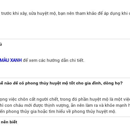
g bài viết dưới đây mời các bạn đi vào tìm hiểu nhé.
 trước khi xây, sửa huyệt mộ, bạn nên tham khảo để áp dụng khi c
ủ
MÀU XANH
để xem các hướng dẫn chi tiết.
ế nào để có phong thủy huyệt mộ tốt cho gia đình, dòng họ?
rọng việc chôn cất người chết, trong đó phần huyệt mộ là một vi
thì con cháu mới được thịnh vượng, ăn nên làm ra và khỏe mạnh 
 đến phong thủy gia hoặc tìm hiểu về phong thủy huyệt mộ.
nên biết