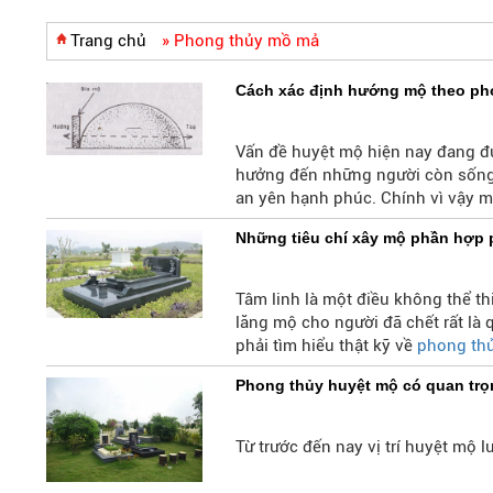
Trang chủ
»
Phong thủy mồ mả
Cách xác định hướng mộ theo ph
Vấn đề huyệt mộ hiện nay đang đượ
hưởng đến những người còn sống m
an yên hạnh phúc. Chính vì vậy 
cách xác định hướng mộ theo phon
Những tiêu chí xây mộ phần hợp 
tôi nhé.
Tâm linh là một điều không thể t
lăng mộ cho người đã chết rất là 
phải tìm hiểu thật kỹ về
phong th
Mời các bạn cùng đi vào theo dõi 
Phong thủy huyệt mộ có quan trọn
Từ trước đến nay vị trí huyệt mộ 