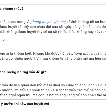
ợp phong thủy?
 rất quan trọng vì
phong thủy huyệt mộ
sẽ ảnh hưởng tới sự hưn
ược huyệt tốt thỳ con cháu đời sau sẽ ngày càng làm ăn phát đạ
ất không được huyệt thỳ sẽ có rất nhiều điều không hay xảy ra 
 mộ
ông ai là không biết. Nhưng khi được hỏi về
phong thủy huyệt m
à càng có nhiều người hơn nữa không tin rằng phần mộ gia tiên c
phải kiêng những vấn đề gì?
 vấn đề liên quan đến mồ mả là điều vô cùng thiêng liêng và qua
 hưởng lớn đến sự phồn thịnh và sự phát triển các thế hệ con c
t an nghỉ ngàn thu mà còn là nơi thiêng liêng để con cháu thể h
g việc gì liên quan đến phần mộ đều phải vô cùng cẩn thận, khô
ý trước khi xây, sửa huyệt mộ
huất chúng ta cần phải
xem phong thủy mồ mả
để biết cần kiên