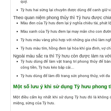
quỷ.
Tỳ hưu hai sừng lại chuyên được dùng để canh giữ vàn
Theo quan niệm phong thủy thì Tỳ hưu được chia
Màu đen của Tỳ hưu đem lại ý nghĩa chiêu tài, phát 
Màu xanh của Tỳ hưu đem lại may mắn cho con đườn
Tỳ hưu màu vàng phù hợp với những gia chủ làm nghề 
Tỳ hưu màu tím, hồng đem lại hòa khí gia đình, vợ c
Ngoài màu sắc ra thì Tỳ hưu còn được làm ra với
Tỳ hưu dùng để làm vật trang trí phong thủy để bàn
cõng tiền, Tỳ hưu kéo bắp cải….
Tỳ hưu dùng để làm đồ trang sức phong thủy, với đa 
Một số lưu ý khi sử dụng Tỳ hưu phong 
Một điều cấm kỵ nhất khi sử dụng Tỳ hưu đó là không đ
miệng, sừng của Tỳ hưu.