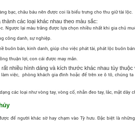
g bạc, châu báu nên được coi là biểu trưng cho thu giữ tài lộc.
 thành các loại khác nhau theo màu sắc:
lộc. Ngược lại màu trắng được lựa chọn nhiều nhất khi gia chủ m
g công danh, sự nghiệp.
buôn bán, kinh danh, giúp cho việc phát tài, phát lộc buôn bán 
hồng thuận lợi, con cái được may mắn.
 rất nhiều hình dáng và kích thước khác nhau tùy thuộc
 làm việc, phòng khách gia đình hoặc để trên xe ô tô, chúng ta
dạng các loại như vòng tay, vòng cổ, nhẫn đeo tay, lắc, mặt dây 
thủy
ược để người khác sờ hay chạm vào Tỳ hưu. Đặc biệt là những b