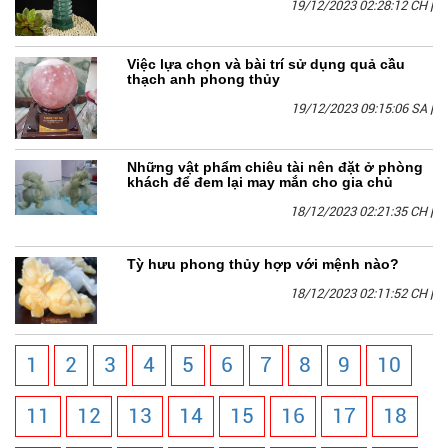
19/12/2023 02:28:12 CH
|
Việc lựa chọn và bài trí sử dụng quả cầu
thạch anh phong thủy
19/12/2023 09:15:06 SA
|
Những vật phẩm chiêu tài nên đặt ở phòng
khách để đem lại may mắn cho gia chủ
18/12/2023 02:21:35 CH
|
Tỳ hưu phong thủy hợp với mệnh nào?
18/12/2023 02:11:52 CH
|
1
2
3
4
5
6
7
8
9
10
11
12
13
14
15
16
17
18