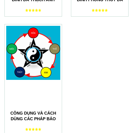
TRẮNG PHONG THỦY
THẠCH ANH ĐEN TỰ
NHIÊN
CÔNG DỤNG VÀ CÁCH
DÙNG CÁC PHÁP BẢO
PHONG THỦY