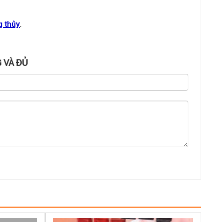
g thủy
.
 VÀ ĐỦ