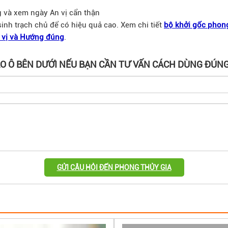
 và xem ngày An vị cẩn thận
nh trạch chủ để có hiệu quả cao. Xem chi tiết
bộ khởi gốc phon
n vị và Hướng đúng
.
ÀO Ô BÊN DƯỚI NẾU BẠN CẦN TƯ VẤN CÁCH DÙNG ĐÚNG
GỬI CÂU HỎI ĐẾN PHONG THỦY GIA