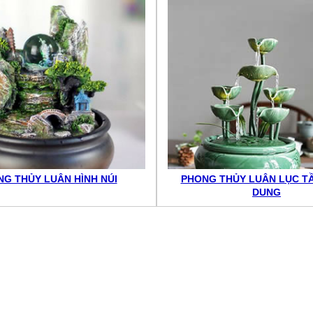
G THỦY LUÂN HÌNH NÚI
PHONG THỦY LUÂN LỤC T
DUNG