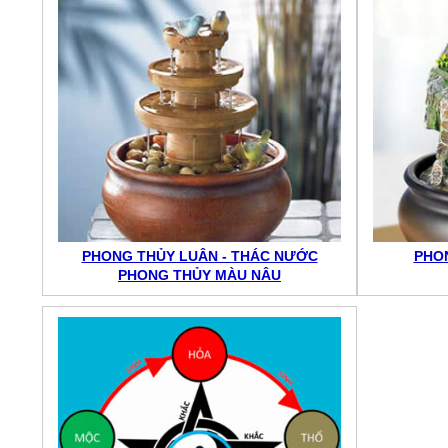
PHONG THỦY LUÂN - THÁC NƯỚC
PHON
PHONG THỦY MÀU NÂU