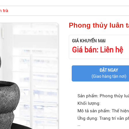
 trà
Phong thủy luân t
GIÁ KHUYẾN MẠI
Giá bán: Liên hệ
ĐẶT NGAY
(Giao hàng tận nơi)
Sản phẩm: Phong thủy luâ
Khối lượng:
Mô tả sản phẩm: Thể hiện
Ứng dụng: Trang trí văn p
…