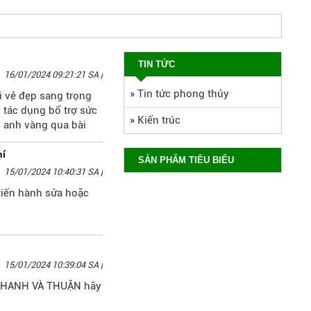
TIN TỨC
16/01/2024 09:21:21 SA
|
»
Tin tức phong thủy
i vẻ đẹp sang trọng
 tác dụng bổ trợ sức
»
Kiến trúc
h anh vàng qua bài
hí
SẢN PHẨM TIÊU BIỂU
15/01/2024 10:40:31 SA
|
tiến hành sửa hoặc
15/01/2024 10:39:04 SA
|
c NHANH VÀ THUẬN hãy