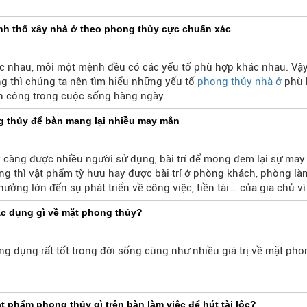
nh thổ xây nhà ở theo phong thủy cực chuẩn xác
c nhau, mỗi một mệnh đều có các yếu tố phù hợp khác nhau. Vậ
ng thì chúng ta nên tìm hiểu những yếu tố
phong thủy nhà ở
phù 
h công trong cuộc sống hàng ngày.
 thủy để bàn mang lại nhiều may mắn
càng được nhiều người sử dụng, bài trí để mong đem lại sự may 
ng thì vật phẩm tỳ hưu hay được bài trí ở phòng khách, phòng là
hưởng lớn đến sụ phát triển về công việc, tiền tài... của gia chủ v
y mong sẽ có nhiều may mắn, thuận lợi.
ác dụng gì về mặt phong thủy?
ng dụng rất tốt trong đời sống cũng như nhiều giá trị về mặt pho
phẩm phong thủy gì trên bàn làm việc để hút tài lộc?