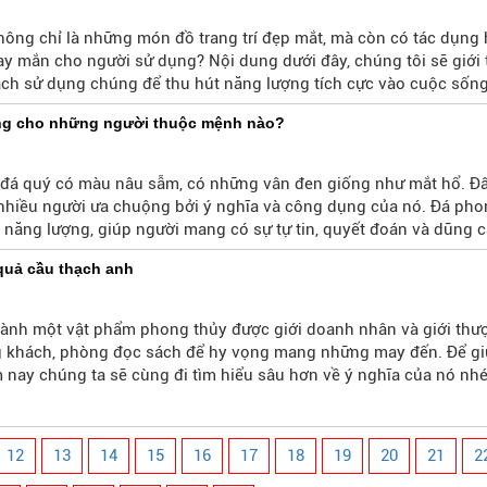
ông chỉ là những món đồ trang trí đẹp mắt, mà còn có tác dụng 
y mắn cho người sử dụng? Nội dung dưới đây, chúng tôi sẽ giới
ách sử dụng chúng để thu hút năng lượng tích cực vào cuộc sống
ng cho những người thuộc mệnh nào?
 đá quý có màu nâu sẫm, có những vân đen giống như mắt hổ. Đây
nhiều người ưa chuộng bởi ý nghĩa và công dụng của nó. Đá pho
 năng lượng, giúp người mang có sự tự tin, quyết đoán và dũng 
mắn, tài lộc và bình an cho người sử dụng.
quả cầu thạch anh
thành một vật phẩm phong thủy được giới doanh nhân và giới thư
g khách, phòng đọc sách để hy vọng mang những may đến. Để gi
 nay chúng ta sẽ cùng đi tìm hiểu sâu hơn về ý nghĩa của nó nhé
12
13
14
15
16
17
18
19
20
21
2