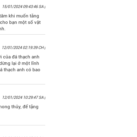
15/01/2024 09:43:46 SA
|
 tâm khi muốn tăng
u cho bạn một số vật
nh.
12/01/2024 02:19:39 CH
|
ời của đá thạch anh
dừng lại ở một lĩnh
đá thạch anh có bao
 viết dưới đây nhé.
12/01/2024 10:29:47 SA
|
hong thủy, để tặng