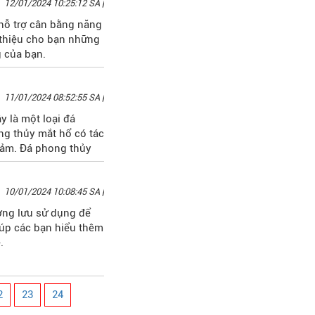
12/01/2024 10:25:12 SA
|
hỗ trợ cân bằng năng
 thiệu cho bạn những
 của bạn.
11/01/2024 08:52:55 SA
|
 là một loại đá
ng thủy mắt hổ có tác
cảm. Đá phong thủy
10/01/2024 10:08:45 SA
|
ợng lưu sử dụng để
úp các bạn hiểu thêm
.
2
23
24