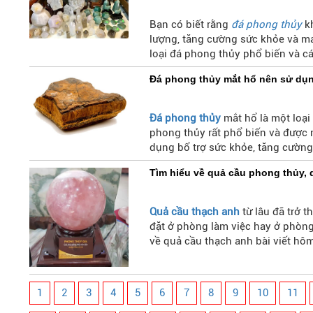
Bạn có biết rằng
đá phong thủy
kh
lượng, tăng cường sức khỏe và ma
loại đá phong thủy phổ biến và c
Đá phong thủy mắt hổ nên sử dụ
Đá phong thủy
mắt hổ là một loại
phong thủy rất phổ biến và được 
dụng bổ trợ sức khỏe, tăng cường
mắt hổ cũng có thể mang lại may 
Tìm hiểu về quả cầu phong thủy, 
Quả cầu thạch anh
từ lâu đã trở 
đặt ở phòng làm việc hay ở phòn
về quả cầu thạch anh bài viết hôm
1
2
3
4
5
6
7
8
9
10
11