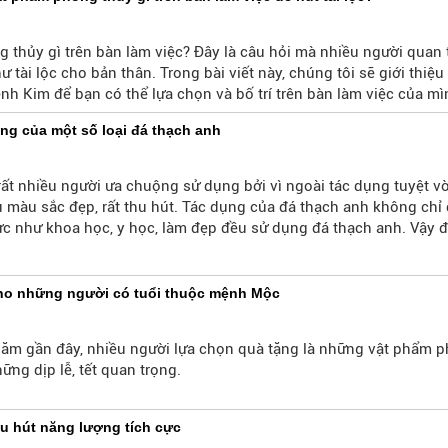
thủy gì trên bàn làm việc? Đây là câu hỏi mà nhiều người quan
tài lộc cho bản thân. Trong bài viết này, chúng tôi sẽ giới thiệ
 Kim để bạn có thể lựa chọn và bố trí trên bàn làm việc của mì
ng của một số loại đá thạch anh
rất nhiều người ưa chuộng sử dụng bởi vì ngoài tác dụng tuyệt v
ều màu sắc đẹp, rất thu hút. Tác dụng của đá thạch anh không chỉ 
ực như khoa học, y học, làm đẹp đều sử dụng đá thạch anh. Vậy 
g loại đá thạch anh ra sao? Hãy cùng chúng tôi tìm hiểu qua bài
cho những người có tuổi thuộc mệnh Mộc
ăm gần đây, nhiều người lựa chọn quà tặng là những vật phẩm p
ững dịp lễ, tết quan trọng.
u hút năng lượng tích cực