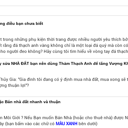
ng điều bạn chưa biết
t trong những phụ kiện thời trang được nhiều người yêu thích bở
t rằng đá thạch anh vàng không chỉ là một loại đá quý mà còn có
 cho người đeo không? Hãy cùng tôi tìm hiểu về vòng tay đá thạc
xây sửa NHÀ ĐẤT bạn nên dùng Thảm Thạch Anh để tăng Vượng K
ủy Gia: "Gia đình tôi đang có ý định mua nhà đất, mua xong sẽ 
ợng thuận lợi"?
ặc Bán nhà đất nhanh và thuận
iên Môi Giới ? Nếu Bạn muốn Bán Nhà (hoặc cho thuê nhà) đượ
ây (bạn bấm vào các chữ có
MÀU XANH
bên dưới)