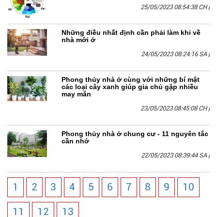
25/05/2023 08:54:38 CH
|
Những điều nhất định cần phải làm khi về
nhà mới ở
24/05/2023 08:24:16 SA
|
Phong thủy nhà ở cùng với những bí mật
các loại cây xanh giúp gia chủ gặp nhiều
may mắn
23/05/2023 08:45:08 CH
|
Phong thủy nhà ở chung cư - 11 nguyên tắc
cần nhớ
22/05/2023 08:39:44 SA
|
1
2
3
4
5
6
7
8
9
10
11
12
13