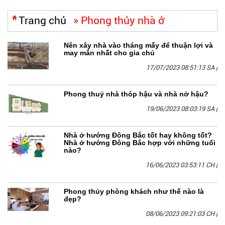
Trang chủ
»
Phong thủy nhà ở
Nên xây nhà vào tháng mấy để thuận lợi và
may mắn nhất cho gia chủ
17/07/2023 08:51:13 SA
|
Phong thuỷ nhà thóp hậu và nhà nở hậu?
19/06/2023 08:03:19 SA
|
Nhà ở hướng Đông Bắc tốt hay không tốt?
Nhà ở hướng Đông Bắc hợp với những tuổi
nào?
16/06/2023 03:53:11 CH
|
Phong thủy phòng khách như thế nào là
đẹp?
08/06/2023 09:21:03 CH
|